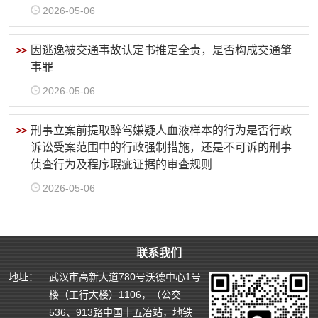
2026-05-06
因逃逸被交通事故认定书推定全责，是否构成交通肇
事罪
2026-05-06
刑事立案前提取醉驾嫌疑人血液样本的行为是否行政
诉讼受案范围中的行政强制措施，还是不可诉的刑事
侦查行为及程序瑕疵证据的审查规则
2026-05-06
联系我们
地址：
武汉市高新大道780号沃德中心1号
楼（工行大楼）1106，（公交
536、913路中国十五冶站，地铁