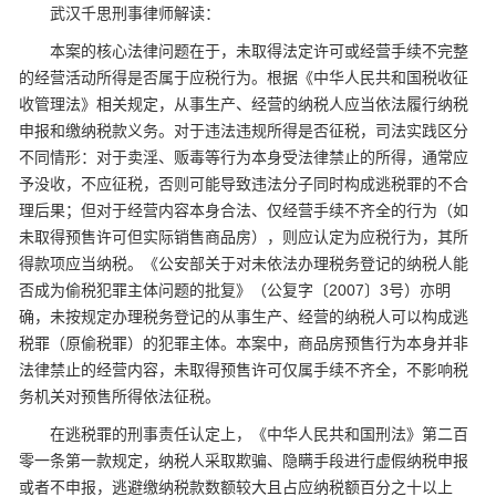
武汉千思刑事律师解读：
本案的核心法律问题在于，未取得法定许可或经营手续不完整
的经营活动所得是否属于应税行为。根据《中华人民共和国税收征
收管理法》相关规定，从事生产、经营的纳税人应当依法履行纳税
申报和缴纳税款义务。对于违法违规所得是否征税，司法实践区分
不同情形：对于卖淫、贩毒等行为本身受法律禁止的所得，通常应
予没收，不应征税，否则可能导致违法分子同时构成逃税罪的不合
理后果；但对于经营内容本身合法、仅经营手续不齐全的行为（如
未取得预售许可但实际销售商品房），则应认定为应税行为，其所
得款项应当纳税。《公安部关于对未依法办理税务登记的纳税人能
否成为偷税犯罪主体问题的批复》（公复字〔2007〕3号）亦明
确，未按规定办理税务登记的从事生产、经营的纳税人可以构成逃
税罪（原偷税罪）的犯罪主体。本案中，商品房预售行为本身并非
法律禁止的经营内容，未取得预售许可仅属手续不齐全，不影响税
务机关对预售所得依法征税。
在逃税罪的刑事责任认定上，《中华人民共和国刑法》第二百
零一条第一款规定，纳税人采取欺骗、隐瞒手段进行虚假纳税申报
或者不申报，逃避缴纳税款数额较大且占应纳税额百分之十以上