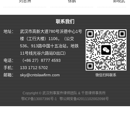
刘忠洲
徐鹏
郭晓武
联系我们
地址：
武汉市高新大道780号沃德中心1号
楼（工行大楼）1106，（公交
536、913路中国十五冶站，地铁
11号线光谷六路站D出口）
电话：
（+86 27）8777 4593
手机：
133 1712 5702
邮箱：
sky@cntslawfirm.com
微信扫码联系
Copyright © 武汉刑事案件律师团队 & 千思律师事务所
鄂ICP备13007396号-1
鄂公网安备42011102002098号