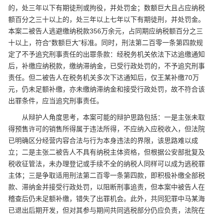
的，处三年以下有期徒刑或拘役，并处罚金；数额巨大且占应纳税
额百分之三十以上的，处三年以上七年以下有期徒刑，并处罚金。
本案二被告人逃避缴纳税款356万余元，占同期应纳税额百分之三
十以上，符合“数额巨大”标准。同时，刑法第二百零一条第四款规
定了不予追究刑事责任的出罪条款：经税务机关依法下达追缴通知
后，补缴应纳税款，缴纳滞纳金，已受行政处罚的，不予追究刑事
责任。但二被告人在税务机关多次下达通知后，仅王某补缴70万
元，仍未足额补缴，亦未缴纳滞纳金和接受行政处罚，故不符合该
出罪条件，应当追究刑事责任。
从辩护人角度思考，本案可能的辩护思路包括：一是主张未取
得预售许可的销售所得属于违法所得，不应纳入应税收入，但法院
已明确区分经营内容合法与行为本身违法的界限，该思路难以成
立；二是主张二被告人不具有纳税主体资格，但根据公安部批复及
税收征管法，未办理登记或手续不全的纳税人同样可以成为逃税罪
主体；三是争取适用刑法第二百零一条第四款，即积极补缴全部税
款、滞纳金并接受行政处罚，以阻断刑事追责，但本案中被告人在
稽查后仍未足额补缴，错失了出罪机会。此外，共同犯罪中马某海
已退出后期开发，但对其参与期间共同逃税部分仍应负责，法院在