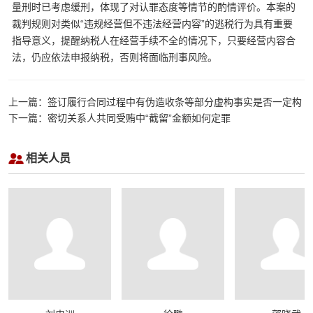
量刑时已考虑缓刑，体现了对认罪态度等情节的酌情评价。本案的
裁判规则对类似“违规经营但不违法经营内容”的逃税行为具有重要
指导意义，提醒纳税人在经营手续不全的情况下，只要经营内容合
法，仍应依法申报纳税，否则将面临刑事风险。
上一篇：签订履行合同过程中有伪造收条等部分虚构事实是否一定构
成合同诈骗罪，如何认定“非法占有目的”
下一篇：密切关系人共同受贿中“截留”金额如何定罪
相关人员