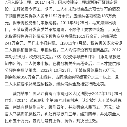
7月入股该工程。2011年4月，因未按建设工程规划许可证规定建
设，工程被责令停工。期间，二人在未取得商品房预售许可的情况
下预售商品房得款人民币1152万余元，应缴纳各项税款185万余
元，但未向税务部门申报纳税。2011年5月25日，马某海退出项
目，王某取得开发资质并承接建设，不顾停工要求继续施工，又在
未取得预售许可的情况下预售商品房得款1613万余元，应缴税款
241万余元，同样未申报纳税。自2011年7月起，税务机关多次催促
二人提供销售情况、申报纳税，二人均谎称没有预售商品房。2012
年5月至9月，税务机关先后下达《税务事项告知书》《限期缴款通
知书》等，二人仍未申报。在税务机关全面稽查后，二人才提供部
分预售房屋明细表。2012年10月23日，王某仅缴纳税款70万元，
剩余税款356万余元未缴纳，占同期应纳税额百分之三十以上，且
二人未按要求补缴应纳税款、缴纳滞纳金及接受行政处罚。
裁判结果：黑龙江省鸡西市鸡冠区人民法院于2017年12月29日
作出（2014）鸡冠刑初字第66号刑事判决，认定被告人王某犯逃税
罪，判处有期徒刑三年，缓刑四年，并处罚金人民币五十万元；被
告人马某海犯逃税罪，判处有期徒刑三年，缓刑四年，并处罚金人
民币五十万元。宣判后没有上诉、抗诉，判决已生效。