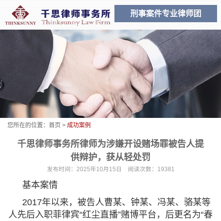
刑事案件专业律师团
您所在的位置：
首页
>
成功案例
千思律师事务所律师为涉嫌开设赌场罪被告人提
供辩护，获从轻处罚
发布时间：2025年10月15日 阅读次数：19381
基本案情
2017年以来，被告人曹某、钟某、冯某、骆某等
人先后入职菲律宾“红尘直播”赌博平台，后更名为“春