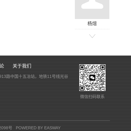
杨煊
论
关于我们
913路中国十五冶站，地铁11号线光谷
张瑞荣
微信扫码联系
2098号
POWERED BY
EASWAY