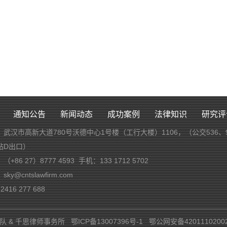
通知公告
新闻动态
成功案例
法律知识
研究评
：武汉市高新大道780号沃德中心1号楼（工行大楼）1106，（公交536、
站D出口）
（+86 27）8777 4593 手机：133 1712 5702
ky@cntslawfirm.com
416 277 688
师团队 & 千思律师事务所
鄂ICP备13007396号-1
鄂公网安备4201110200